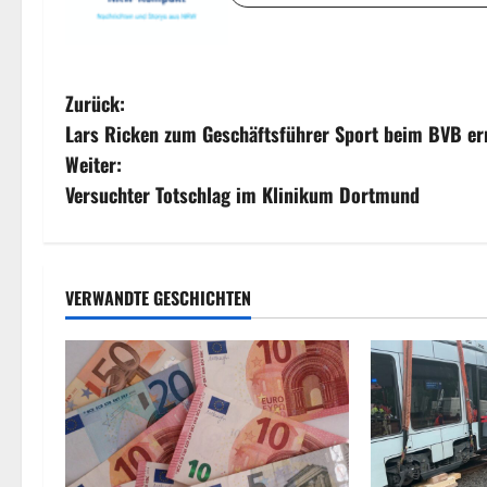
B
Zurück:
Lars Ricken zum Geschäftsführer Sport beim BVB er
e
Weiter:
i
Versuchter Totschlag im Klinikum Dortmund
t
r
VERWANDTE GESCHICHTEN
a
g
s
n