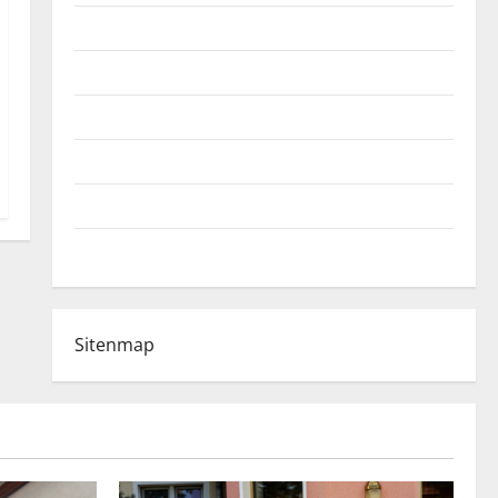
Fußball-Bundesligatabelle
Impressum
Login
Register
Werbung schalten!
WhatsApp
Sitenmap