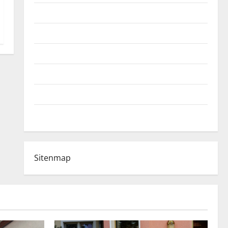
Fußball-Bundesligatabelle
Impressum
Login
Register
Werbung schalten!
WhatsApp
Sitenmap