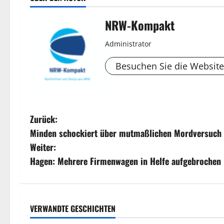
NRW-Kompakt
Administrator
Besuchen Sie die Website
B
Zurück:
Minden schockiert über mutmaßlichen Mordversuch
e
Weiter:
i
Hagen: Mehrere Firmenwagen in Helfe aufgebrochen
t
r
VERWANDTE GESCHICHTEN