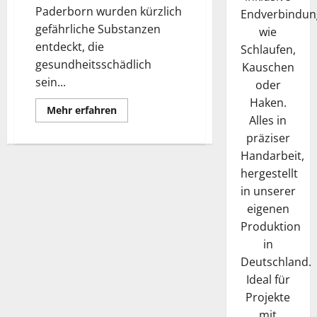
Paderborn wurden kürzlich
Endverbindun
gefährliche Substanzen
wie
entdeckt, die
Schlaufen,
gesundheitsschädlich
Kauschen
sein...
oder
Haken.
Mehr
Mehr erfahren
Alles in
Informationen
über
präziser
Bielefelder
Zoll
Handarbeit,
zieht
über
hergestellt
zwei
Millionen
in unserer
medizinische
eigenen
Handschuhe
aus
Produktion
dem
Verkehr
in
Deutschland.
Ideal für
Projekte
mit