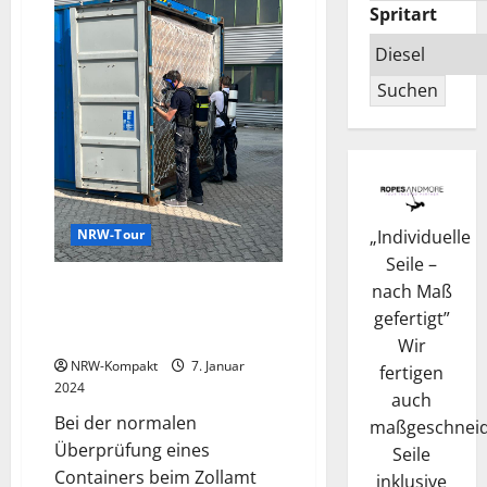
Spritart
Suchen
„
Individuelle
NRW-Tour
Seile –
Bielefelder Zoll zieht über zwei
nach Maß
Millionen medizinische
gefertigt
”
Handschuhe aus dem Verkehr
Wir
NRW-Kompakt
7. Januar
fertigen
2024
auch
Bei der normalen
maßgeschneid
Überprüfung eines
Seile
Containers beim Zollamt
inklusive