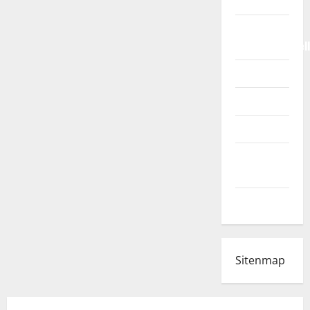
2026
Fußball-
Bundesligatabel
Impressum
Login
Register
Werbung
schalten!
WhatsApp
Sitenmap