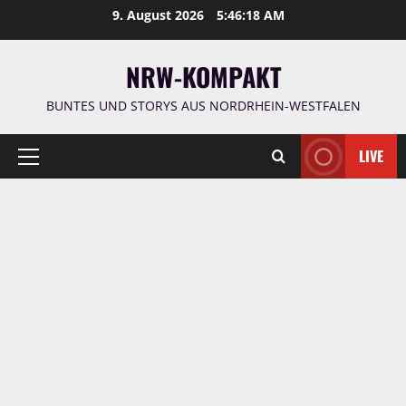
Zum
9. August 2026
5:46:19 AM
Inhalt
springen
NRW-KOMPAKT
BUNTES UND STORYS AUS NORDRHEIN-WESTFALEN
LIVE
Primäres
Menü