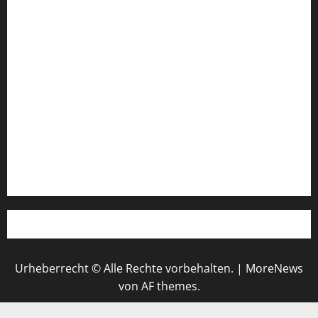
FIFA Fussball-Weltmeisterschaft 2026
Fußball-Bundesligatabelle
Impressum
Login
Register
Werbung schalten!
WhatsApp
Urheberrecht © Alle Rechte vorbehalten.
|
MoreNews
von AF themes.