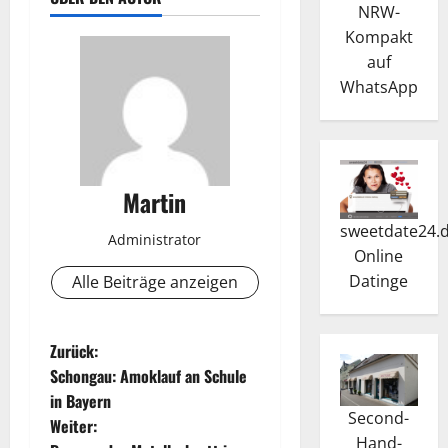
NRW-
Kompakt
auf
WhatsApp
Martin
sweetdate24.
Administrator
Online
Dating
e
Alle Beiträge anzeigen
B
Zurück:
Schongau: Amoklauf an Schule
e
in Bayern
Second-
Weiter:
i
Hand-