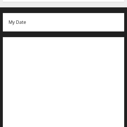
My Date
Datenschutzerklärung
FIFA Fussball-Weltmeisterschaft 2026
Fußball-Bundesligatabelle
Impressum
Login
Register
Werbung schalten!
WhatsApp