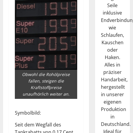
Seile
inklusive
Endverbindun
wie
Schlaufen,
Kauschen
oder
Haken.
Alles in
präziser
Obwohl die Rohölpreise
Handarbeit,
fallen, steigen die
hergestellt
Kraftstoffpreise
unaufhörlich weiter an.
in unserer
eigenen
Produktion
Symbolbild:
in
Deutschland.
Seit dem Wegfall des
Ideal für
Tankrabatts von 0,17 Cent