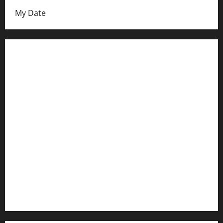
My Date
Datenschutzerklärung
FIFA Fussball-Weltmeisterschaft 2026
Fußball-Bundesligatabelle
Impressum
Login
Register
Werbung schalten!
WhatsApp