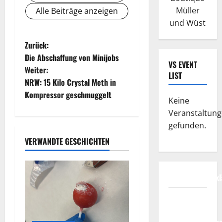
Müller
Alle Beiträge anzeigen
und Wüst
B
Zurück:
Die Abschaffung von Minijobs
e
VS EVENT
Weiter:
LIST
NRW: 15 Kilo Crystal Meth in
i
Kompressor geschmuggelt
Keine
t
Veranstaltun
gefunden.
r
VERWANDTE GESCHICHTEN
a
g
Datenschutzerkl
s
FIFA
Fussball-
n