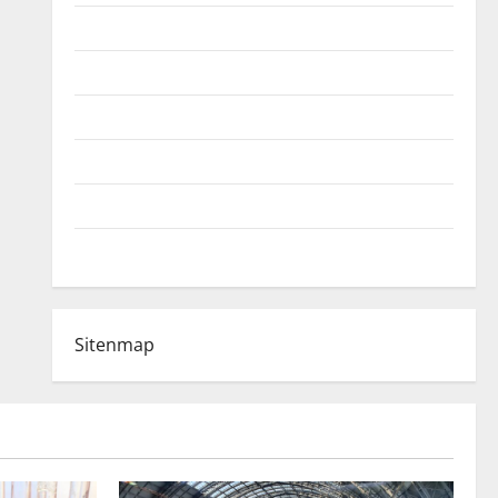
Fußball-Bundesligatabelle
Impressum
Login
Register
Werbung schalten!
WhatsApp
Sitenmap