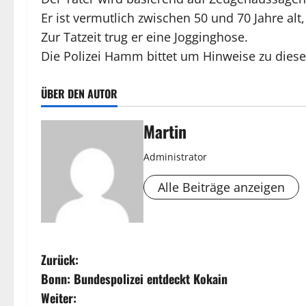
Er ist vermutlich zwischen 50 und 70 Jahre al
Zur Tatzeit trug er eine Jogginghose.
Die Polizei Hamm bittet um Hinweise zu dies
ÜBER DEN AUTOR
Martin
Administrator
Alle Beiträge anzeigen
B
Zurück:
Bonn: Bundespolizei entdeckt Kokain
e
Weiter: