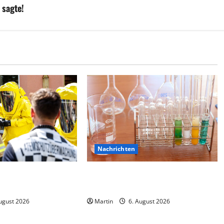
 sagte!
Nachrichten
 verursacht
Ahlen: Verdacht auf Gefahrstoff im
etzte
Einkaufszentrum
ugust 2026
Martin
6. August 2026