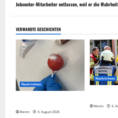
i
Jobcenter-Mitarbeiter entlassen, weil er die Wahrheit
t
r
VERWANDTE GESCHICHTEN
a
g
s
n
Nachrichten
a
Nachrichten
v
Ammoniakleck
Zollhunde entdeckten 9 Kilogramm
zahlreiche Verl
i
Drogen bei einem 68-Jährigen
Martin
6. A
Martin
6. August 2026
g