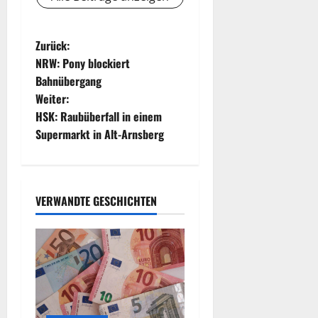
B
Zurück:
NRW: Pony blockiert
e
Bahnübergang
Weiter:
i
HSK: Raubüberfall in einem
t
Supermarkt in Alt-Arnsberg
r
a
VERWANDTE GESCHICHTEN
g
s
n