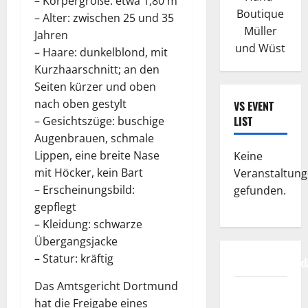
– Körpergröße: etwa 1,80 m
Boutique
– Alter: zwischen 25 und 35
Müller
Jahren
und Wüst
– Haare: dunkelblond, mit
Kurzhaarschnitt; an den
Seiten kürzer und oben
nach oben gestylt
VS EVENT
LIST
– Gesichtszüge: buschige
Augenbrauen, schmale
Lippen, eine breite Nase
Keine
mit Höcker, kein Bart
Veranstaltun
– Erscheinungsbild:
gefunden.
gepflegt
– Kleidung: schwarze
Übergangsjacke
– Statur: kräftig
Datenschutzerkl
Das Amtsgericht Dortmund
FIFA
hat die Freigabe eines
Fussball-