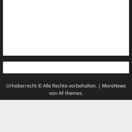
Login
Register
Werbung schalten!
WhatsApp
Urheberrecht © Alle Rechte vorbehalten.
|
MoreNews
von AF themes.