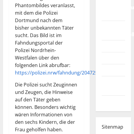
Phantombildes veranlasst,
Weltmeisterscha
mit dem die Polizei
2026
Dortmund nach dem
Fußball-
bisher unbekannten Täter
Bundesligatabel
sucht. Das Bild ist im
Fahndungsportal der
Impressum
Polizei Nordrhein-
Westfalen über den
Login
folgenden Link abrufbar:
Register
https://polizei.nrw/fahndung/204725
Werbung
Die Polizei sucht Zeuginnen
schalten!
und Zeugen, die Hinweise
auf den Täter geben
WhatsApp
können. Besonders wichtig
wären Informationen von
den sechs Kindern, die der
Sitenmap
Frau geholfen haben.