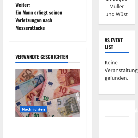
t
Weiter:
Müller
Ein Mann erliegt seinen
und Wüst
r
Verletzungen nach
Messerattacke
a
VS EVENT
g
LIST
s
VERWANDTE GESCHICHTEN
Keine
n
Veranstaltun
gefunden.
a
v
i
Datenschutzerkl
Nachrichten
g
FIFA
Vorsicht: NRW wird von
Fussball-
Wechselgeldbetrügern
a