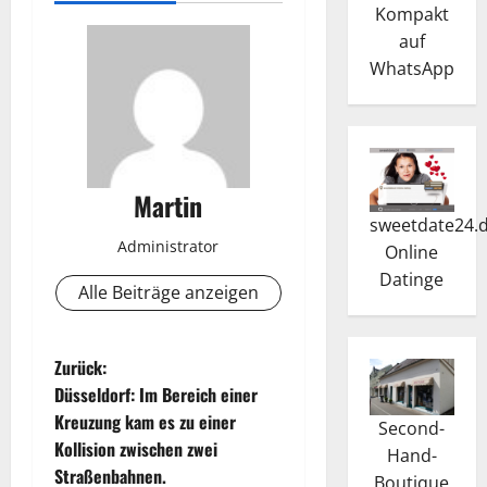
Kompakt
auf
WhatsApp
Martin
sweetdate24.
Administrator
Online
Dating
e
Alle Beiträge anzeigen
B
Zurück:
Düsseldorf: Im Bereich einer
e
Kreuzung kam es zu einer
Second-
Kollision zwischen zwei
i
Hand-
Straßenbahnen.
Boutique