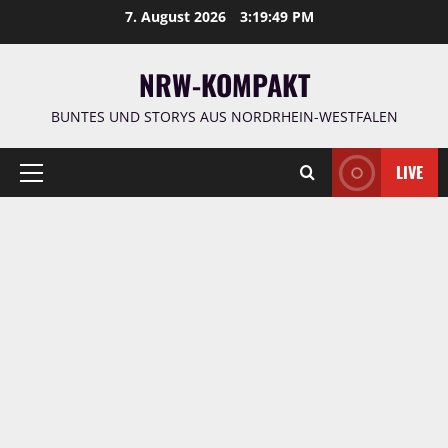
Zum
7. August 2026
3:19:50 PM
Inhalt
springen
NRW-KOMPAKT
BUNTES UND STORYS AUS NORDRHEIN-WESTFALEN
LIVE
Primäres
Menü