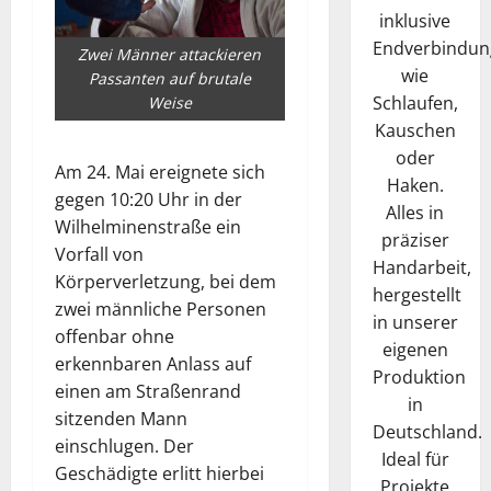
inklusive
Endverbindun
Zwei Männer attackieren
wie
Passanten auf brutale
Schlaufen,
Weise
Kauschen
oder
Am 24. Mai ereignete sich
Haken.
gegen 10:20 Uhr in der
Alles in
Wilhelminenstraße ein
präziser
Vorfall von
Handarbeit,
Körperverletzung, bei dem
hergestellt
zwei männliche Personen
in unserer
offenbar ohne
eigenen
erkennbaren Anlass auf
Produktion
einen am Straßenrand
in
sitzenden Mann
Deutschland.
einschlugen. Der
Ideal für
Geschädigte erlitt hierbei
Projekte