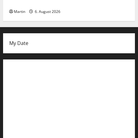
Ammoniakleck verursacht zahlreiche Verletzte
Martin
6. August 2026
My Date
Datenschutzerklärung
FIFA Fussball-Weltmeisterschaft 2026
Fußball-Bundesligatabelle
Impressum
Login
Register