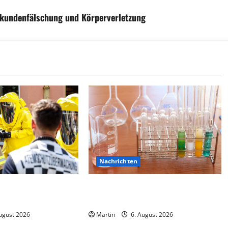
rkundenfälschung und Körperverletzung
Nachrichten
 verursacht
Ahlen: Verdacht auf Gefahrstoff im
etzte
Einkaufszentrum
ugust 2026
Martin
6. August 2026