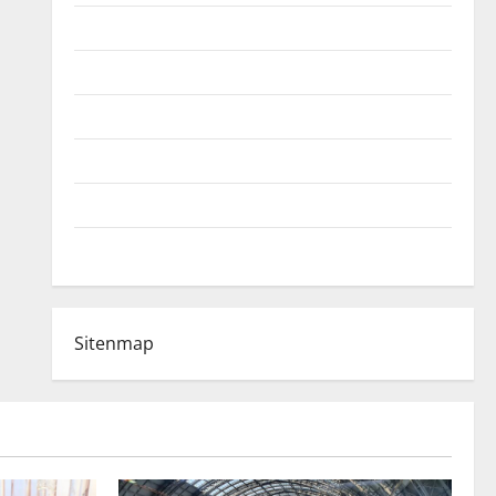
Fußball-Bundesligatabelle
Impressum
Login
Register
Werbung schalten!
WhatsApp
Sitenmap