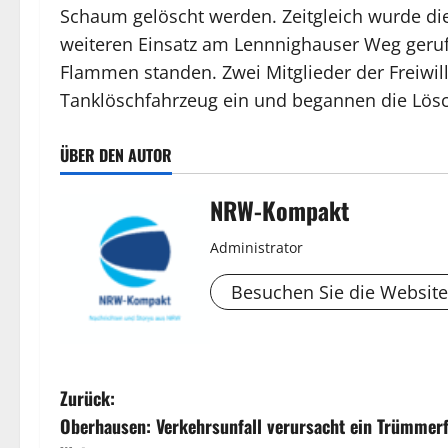
Schaum gelöscht werden. Zeitgleich wurde d
weiteren Einsatz am Lennnighauser Weg geru
Flammen standen. Zwei Mitglieder der Freiwil
Tanklöschfahrzeug ein und begannen die Lösch
ÜBER DEN AUTOR
NRW-Kompakt
Administrator
Besuchen Sie die Website
B
Zurück:
Oberhausen: Verkehrsunfall verursacht ein Trümmerf
e