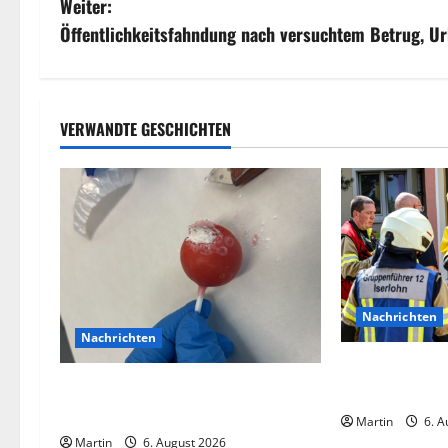
Weiter:
i
Öffentlichkeitsfahndung nach versuchtem Betrug, U
t
r
VERWANDTE GESCHICHTEN
a
g
s
n
Nachrichten
a
Nachrichten
v
Ammoniakleck
Zollhunde entdeckten 9 Kilogramm
zahlreiche Verl
i
Drogen bei einem 68-Jährigen
Martin
6. A
Martin
6. August 2026