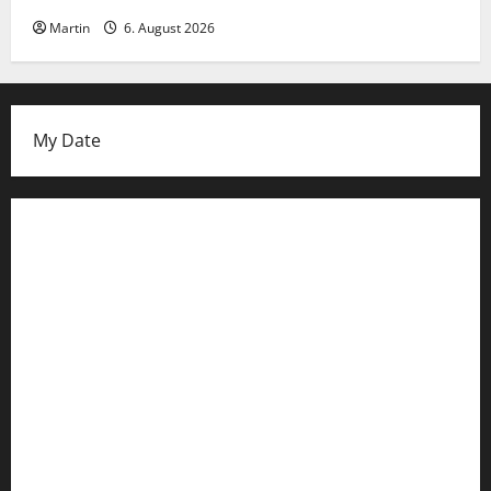
Martin
6. August 2026
My Date
Datenschutzerklärung
FIFA Fussball-Weltmeisterschaft 2026
Fußball-Bundesligatabelle
Impressum
Login
Register