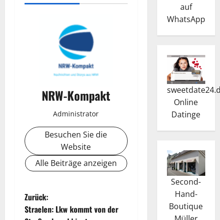
auf
WhatsApp
sweetdate24.
NRW-Kompakt
Online
Administrator
Dating
e
Besuchen Sie die
Website
Alle Beiträge anzeigen
Second-
Hand-
B
Zurück:
Boutique
Straelen: Lkw kommt von der
Müller