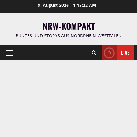
Zum
9. August 2026
1:15:23 AM
Inhalt
springen
NRW-KOMPAKT
BUNTES UND STORYS AUS NORDRHEIN-WESTFALEN
LIVE
Primäres
Menü