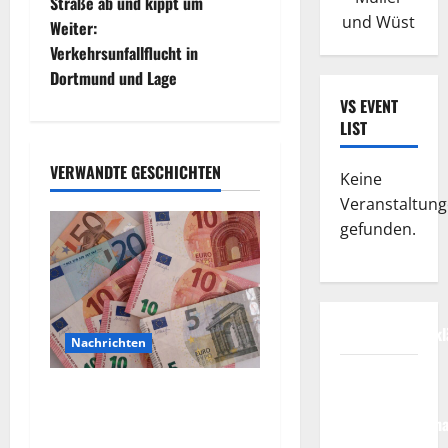
e
Straße ab und kippt um
und Wüst
Weiter:
i
Verkehrsunfallflucht in
t
Dortmund und Lage
VS EVENT
r
LIST
a
VERWANDTE GESCHICHTEN
Keine
g
Veranstaltun
gefunden.
s
n
a
Datenschutzerkl
Nachrichten
v
FIFA
Vorsicht: NRW wird von
Fussball-
i
Wechselgeldbetrügern
Weltmeisterscha
heimgesucht