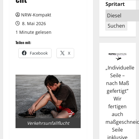
Spritart
NRW-Kompakt
8. Mai 2026
Suchen
1 Minute gelesen
Teilen mit:
Facebook
X
„
Individuelle
Seile –
nach Maß
gefertigt
”
Wir
fertigen
auch
maßgeschneid
Verkehrsunfallflucht
Seile
inklusive