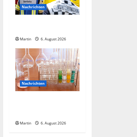
Nachrichten
o
n
Ammoniakleck verursacht
zahlreiche Verletzte
Martin
6. August 2026
Nachrichten
Ahlen: Verdacht auf
Gefahrstoff im
Einkaufszentrum
Martin
6. August 2026