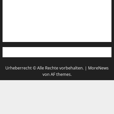
Login
Register
Werbung schalten!
WhatsApp
Urheberrecht © Alle Rechte vorbehalten.
|
MoreNews
von AF themes.