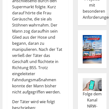
anschließend durch den
mit
Supermarkt folgte. Kurz
besonderen
darauf hörte die Frau
Anforderunge
Geräusche, die sie als
Stöhnen wahrnahm. Der
Mann zog daraufhin sein
Glied aus der Hose und
begann, daran zu
manipulieren. Nach der Tat
verließ der Täter das
Geschäft und flüchtete in
Richtung B55. Trotz
eingeleiteter
Fahndungsmaßnahmen
konnte der Mann bisher
nicht aufgegriffen werden.
Folge dem
Kanal
Der Täter wird wie folgt
NRW-
beschrieben: