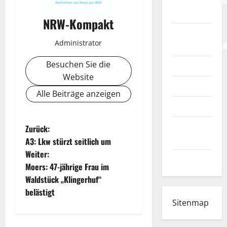
Weltmeisterscha
2026
NRW-Kompakt
Fußball-
Administrator
Bundesligatabel
Besuchen Sie die
Impressum
Website
Login
Alle Beiträge anzeigen
Register
Werbung
B
Zurück:
schalten!
A3: Lkw stürzt seitlich um
e
Weiter:
WhatsApp
Moers: 47-jährige Frau im
i
Waldstück „Klingerhuf“
t
belästigt
Sitenmap
r