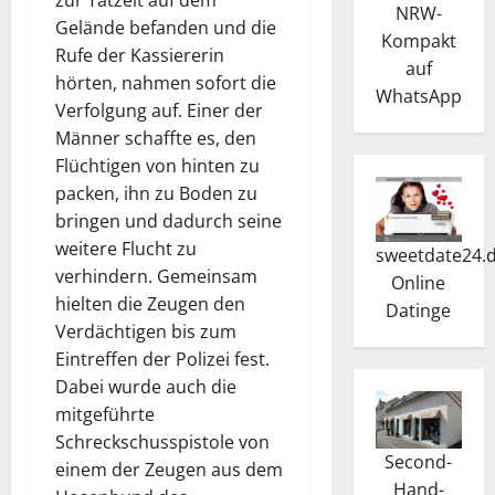
zur Tatzeit auf dem
NRW-
Gelände befanden und die
Kompakt
Rufe der Kassiererin
auf
hörten, nahmen sofort die
WhatsApp
Verfolgung auf. Einer der
Männer schaffte es, den
Flüchtigen von hinten zu
packen, ihn zu Boden zu
bringen und dadurch seine
weitere Flucht zu
sweetdate24.
verhindern. Gemeinsam
Online
hielten die Zeugen den
Dating
e
Verdächtigen bis zum
Eintreffen der Polizei fest.
Dabei wurde auch die
mitgeführte
Schreckschusspistole von
Second-
einem der Zeugen aus dem
Hand-