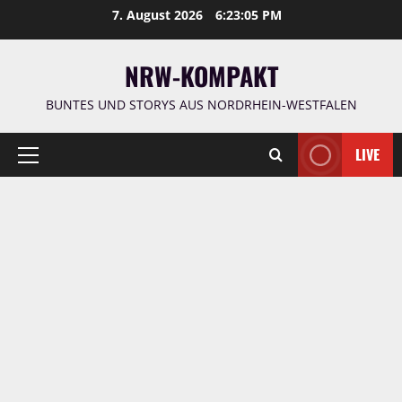
Zum
7. August 2026
6:23:06 PM
Inhalt
springen
NRW-KOMPAKT
BUNTES UND STORYS AUS NORDRHEIN-WESTFALEN
LIVE
Primäres
Menü