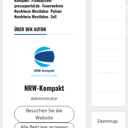
Kompakt- Pixabay.com-
presseportal.de- Feuerwehren
Weltmeisterscha
Nordrhein-Westfalen- Polizei
2026
Nordrhein-Westfalen- Zoll
Fußball-
ÜBER DEN AUTOR
Bundesligatabel
Impressum
Login
Register
Werbung
schalten!
NRW-Kompakt
WhatsApp
Administrator
Besuchen Sie die
Website
Sitenmap
Alle Beiträge anzeigen