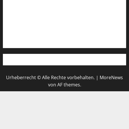
Login
Register
Werbung schalten!
WhatsApp
Urheberrecht © Alle Rechte vorbehalten.
|
MoreNews
von AF themes.