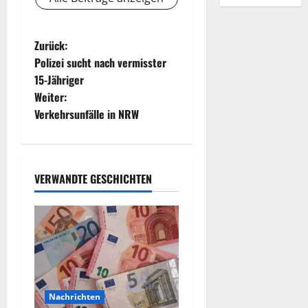
B
Zurück:
Polizei sucht nach vermisster
e
15-Jähriger
Weiter:
i
Verkehrsunfälle in NRW
t
r
VERWANDTE GESCHICHTEN
a
g
s
n
Nachrichten