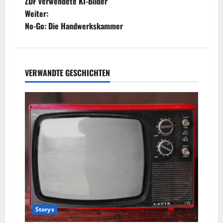
ZDF verwendete KI-Bilder
e
Weiter:
No-Go: Die Handwerkskammer
i
t
r
VERWANDTE GESCHICHTEN
a
g
s
n
a
v
Storys
i