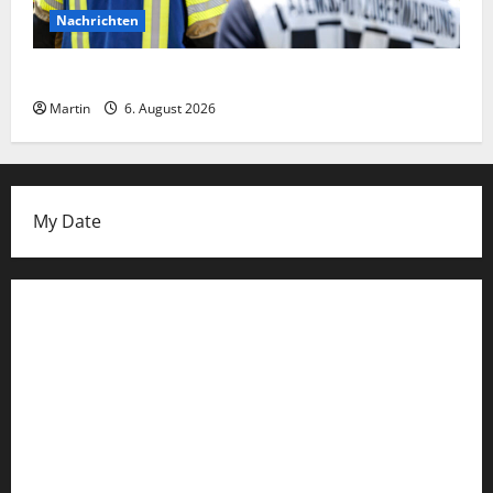
Nachrichten
Ammoniakleck verursacht zahlreiche Verletzte
Martin
6. August 2026
My Date
Datenschutzerklärung
FIFA Fussball-Weltmeisterschaft 2026
Fußball-Bundesligatabelle
Impressum
Login