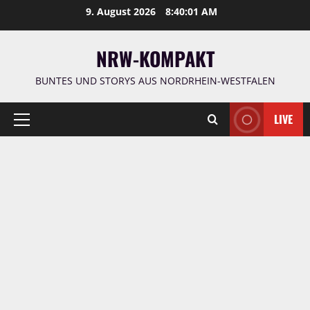
Zum
9. August 2026
8:40:02 AM
Inhalt
springen
NRW-KOMPAKT
BUNTES UND STORYS AUS NORDRHEIN-WESTFALEN
LIVE
Primäres
Menü