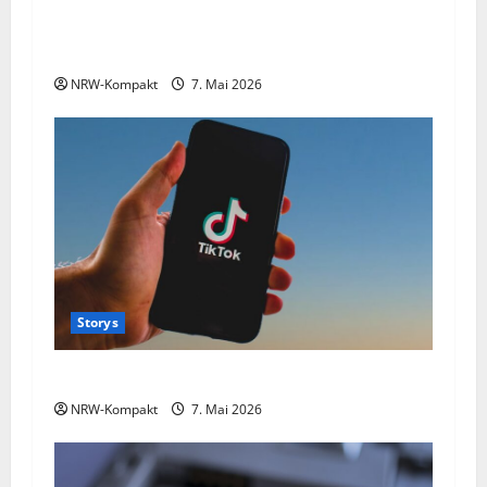
Wie das deutsche Fernsehen sich selbst
g
abschafft!
a
NRW-Kompakt
7. Mai 2026
t
i
o
n
Storys
TikTok Deutschland
NRW-Kompakt
7. Mai 2026