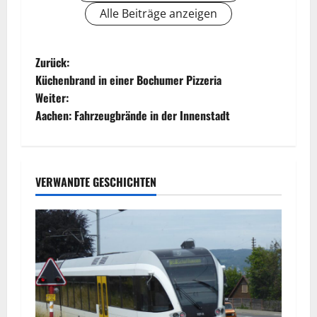
Alle Beiträge anzeigen
B
Zurück:
Küchenbrand in einer Bochumer Pizzeria
e
Weiter:
Aachen: Fahrzeugbrände in der Innenstadt
i
t
r
VERWANDTE GESCHICHTEN
a
g
s
n