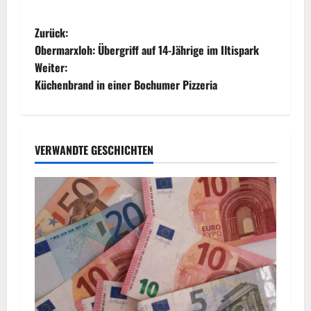
B
Zurück:
Obermarxloh: Übergriff auf 14-Jährige im Iltispark
e
Weiter:
Küchenbrand in einer Bochumer Pizzeria
i
t
r
VERWANDTE GESCHICHTEN
a
g
s
n
a