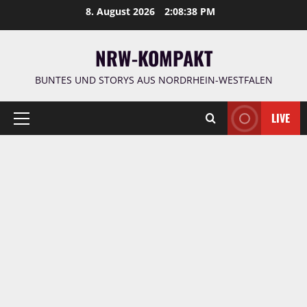
Zum
8. August 2026
2:08:39 PM
Inhalt
springen
NRW-KOMPAKT
BUNTES UND STORYS AUS NORDRHEIN-WESTFALEN
LIVE
Primäres
Menü