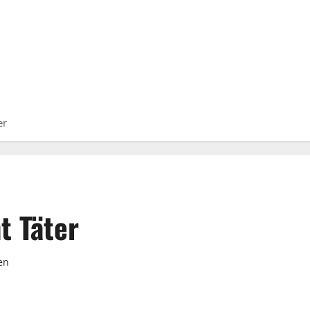
er
t Täter
en