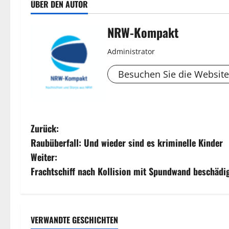
ÜBER DEN AUTOR
NRW-Kompakt
Administrator
Besuchen Sie die Website
B
Zurück:
Raubüberfall: Und wieder sind es kriminelle Kinder
e
Weiter:
i
Frachtschiff nach Kollision mit Spundwand beschädi
t
r
VERWANDTE GESCHICHTEN