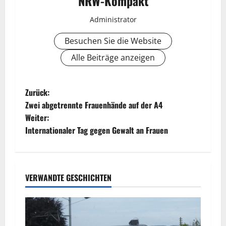
NRW-Kompakt
Administrator
Besuchen Sie die Website
Alle Beiträge anzeigen
B
Zurück:
Zwei abgetrennte Frauenhände auf der A4
e
Weiter:
Internationaler Tag gegen Gewalt an Frauen
i
t
r
VERWANDTE GESCHICHTEN
a
g