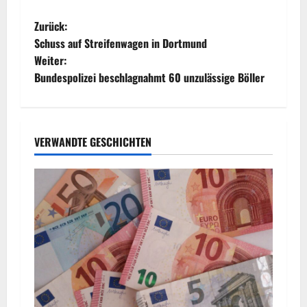
B
Zurück:
Schuss auf Streifenwagen in Dortmund
e
Weiter:
Bundespolizei beschlagnahmt 60 unzulässige Böller
i
t
r
VERWANDTE GESCHICHTEN
a
g
s
n
a