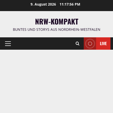
Zum
9. August 2026
11:17:57 PM
Inhalt
springen
NRW-KOMPAKT
BUNTES UND STORYS AUS NORDRHEIN-WESTFALEN
LIVE
Primäres
Menü