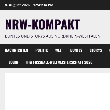
Zum
8. August 2026
12:41:36 PM
Inhalt
springen
NRW-KOMPAKT
BUNTES UND STORYS AUS NORDRHEIN-WESTFALEN
NACHRICHTEN
POLITIK
WELT
BUNTES
STORYS
LOGIN
FIFA FUSSBALL-WELTMEISTERSCHAFT 2026