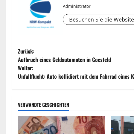
Administrator
Besuchen Sie die Website
B
Zurück:
Aufbruch eines Geldautomaten in Coesfeld
e
Weiter:
i
Unfallflucht: Auto kollidiert mit dem Fahrrad eines 
t
r
VERWANDTE GESCHICHTEN
a
g