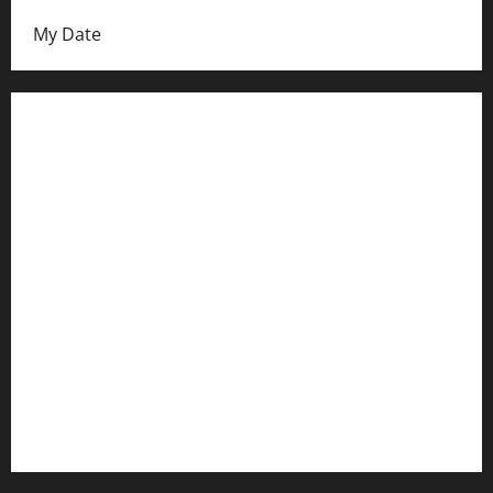
My Date
Datenschutzerklärung
FIFA Fussball-Weltmeisterschaft 2026
Fußball-Bundesligatabelle
Impressum
Login
Register
Werbung schalten!
WhatsApp