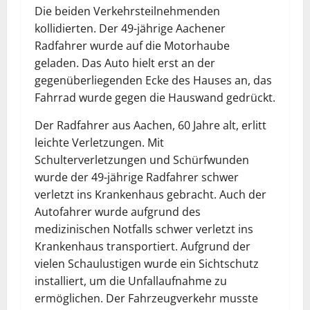
Die
beiden
Verkehrsteilnehmenden
kollidierten.
Der
49-jährige
Aachener
Radfahrer
wurde
auf
die
Motorhaube
geladen.
Das
Auto
hielt
erst
an
der
gegenüberliegenden
Ecke
des
Hauses
an,
das
Fahrrad
wurde
gegen
die
Hauswand
gedrückt.
Der
Radfahrer
aus
Aachen,
60
Jahre
alt,
erlitt
leichte
Verletzungen.
Mit
Schulterverletzungen
und
Schürfwunden
wurde
der
49-jährige
Radfahrer
schwer
verletzt
ins
Krankenhaus
gebracht.
Auch
der
Autofahrer
wurde
aufgrund
des
medizinischen
Notfalls
schwer
verletzt
ins
Krankenhaus
transportiert.
Aufgrund
der
vielen
Schaulustigen
wurde
ein
Sichtschutz
installiert,
um
die
Unfallaufnahme
zu
ermöglichen.
Der
Fahrzeugverkehr
musste