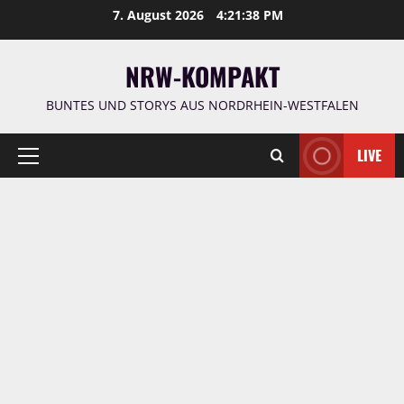
Zum
7. August 2026
4:21:39 PM
Inhalt
springen
NRW-KOMPAKT
BUNTES UND STORYS AUS NORDRHEIN-WESTFALEN
LIVE
Primäres
Menü