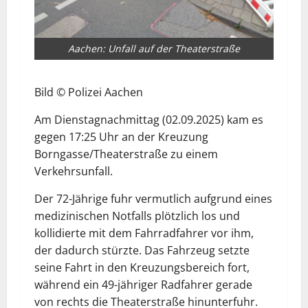
Aachen: Unfall auf der Theaterstraße
Bild © Polizei Aachen
Am
Dienstagnachmittag
(02.09.2025)
kam
es
gegen
17:25
Uhr
an
der
Kreuzung
Borngasse/Theaterstraße
zu
einem
Verkehrsunfall.
Der
72-Jährige
fuhr
vermutlich
aufgrund
eines
medizinischen
Notfalls
plötzlich
los
und
kollidierte
mit
dem
Fahrradfahrer
vor
ihm,
der
dadurch
stürzte.
Das
Fahrzeug
setzte
seine
Fahrt
in
den
Kreuzungsbereich
fort,
während
ein
49-jähriger
Radfahrer
gerade
von
rechts
die
Theaterstraße
hinunterfuhr.