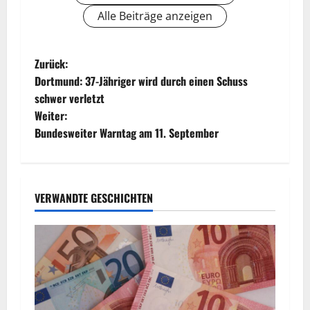
Alle Beiträge anzeigen
B
Zurück:
Dortmund: 37-Jähriger wird durch einen Schuss
e
schwer verletzt
Weiter:
i
Bundesweiter Warntag am 11. September
t
r
VERWANDTE GESCHICHTEN
a
g
s
n