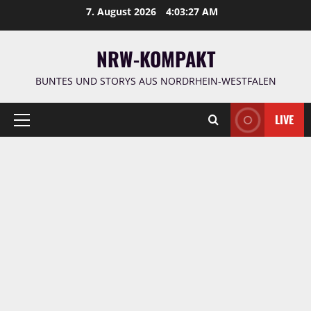
Zum
7. August 2026
4:03:28 AM
Inhalt
springen
NRW-KOMPAKT
BUNTES UND STORYS AUS NORDRHEIN-WESTFALEN
LIVE
Primäres
Menü