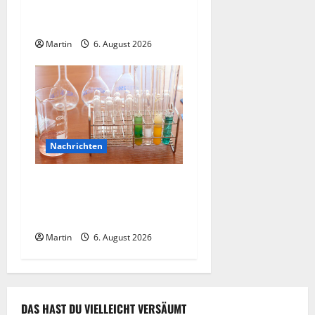
Ammoniakleck verursacht
n
zahlreiche Verletzte
Martin
6. August 2026
Nachrichten
Ahlen: Verdacht auf
Gefahrstoff im
Einkaufszentrum
Martin
6. August 2026
DAS HAST DU VIELLEICHT VERSÄUMT