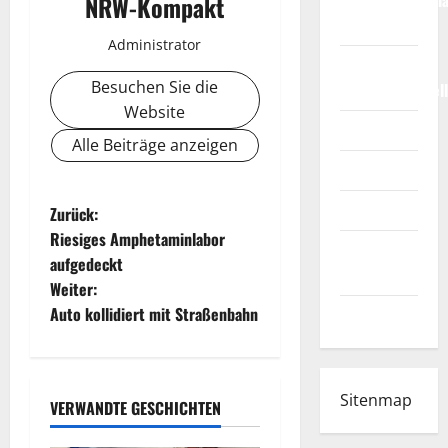
Weltmeisterscha
NRW-Kompakt
2026
Administrator
Fußball-
Besuchen Sie die
Bundesligatabel
Website
Impressum
Alle Beiträge anzeigen
Login
Register
B
Zurück:
Riesiges Amphetaminlabor
Werbung
e
aufgedeckt
schalten!
Weiter:
i
Auto kollidiert mit Straßenbahn
WhatsApp
t
r
Sitenmap
VERWANDTE GESCHICHTEN
a