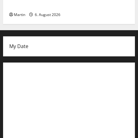
Falscher Polizist am Hauptbahnhof Essen
Martin
6. August 2026
My Date
Datenschutzerklärung
FIFA Fussball-Weltmeisterschaft 2026
Fußball-Bundesligatabelle
Impressum
Login
Register