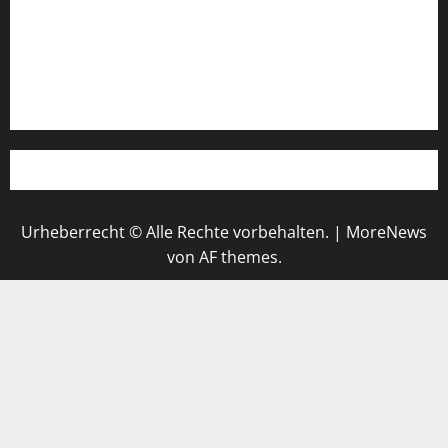
Register
Werbung schalten!
WhatsApp
Urheberrecht © Alle Rechte vorbehalten.
|
MoreNews
von AF themes.