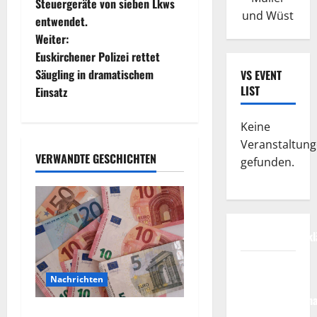
Steuergeräte von sieben Lkws
e
und Wüst
entwendet.
Weiter:
i
Euskirchener Polizei rettet
t
Säugling in dramatischem
VS EVENT
LIST
Einsatz
r
Keine
a
Veranstaltun
VERWANDTE GESCHICHTEN
g
gefunden.
s
n
Datenschutzerkl
a
FIFA
v
Nachrichten
Fussball-
Weltmeisterscha
Vorsicht: NRW wird von