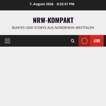
Zum
7. August 2026
8:22:32 PM
Inhalt
springen
NRW-KOMPAKT
BUNTES UND STORYS AUS NORDRHEIN-WESTFALEN
LIVE
Primäres
Menü