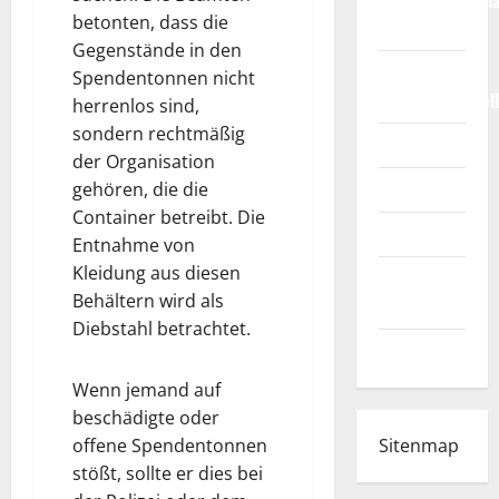
Weltmeisterscha
betonten, dass die
2026
Gegenstände in den
Fußball-
Spendentonnen nicht
Bundesligatabel
herrenlos sind,
sondern rechtmäßig
Impressum
der Organisation
Login
gehören, die die
Container betreibt. Die
Register
Entnahme von
Kleidung aus diesen
Werbung
Behältern wird als
schalten!
Diebstahl betrachtet.
WhatsApp
Wenn jemand auf
beschädigte oder
Sitenmap
offene Spendentonnen
stößt, sollte er dies bei