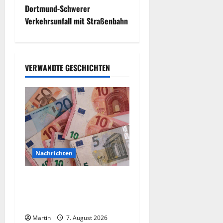
t
Dortmund-Schwerer
Verkehrsunfall mit Straßenbahn
r
a
VERWANDTE GESCHICHTEN
g
s
n
a
v
Nachrichten
i
Vorsicht: NRW wird von
Wechselgeldbetrügern
g
heimgesucht
a
Martin
7. August 2026