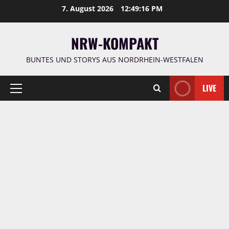
Zum
7. August 2026
12:49:17 PM
Inhalt
springen
NRW-KOMPAKT
BUNTES UND STORYS AUS NORDRHEIN-WESTFALEN
LIVE
Primäres
Menü