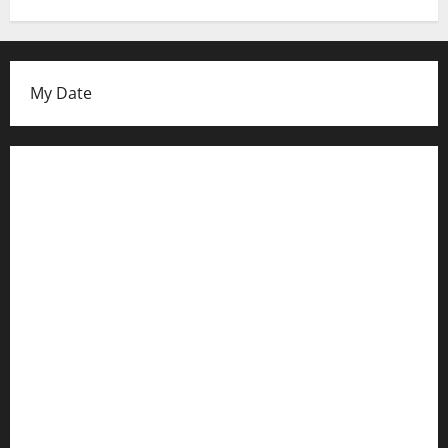
My Date
Datenschutzerklärung
FIFA Fussball-Weltmeisterschaft 2026
Fußball-Bundesligatabelle
Impressum
Login
Register
Werbung schalten!