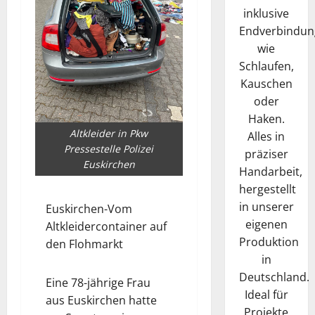
inklusive
Endverbindun
wie
Schlaufen,
Kauschen
oder
Haken.
Altkleider in Pkw
Alles in
Pressestelle Polizei
präziser
Euskirchen
Handarbeit,
hergestellt
in unserer
Euskirchen-Vom
eigenen
Altkleidercontainer auf
Produktion
den Flohmarkt
in
Deutschland.
Eine 78-jährige Frau
Ideal für
aus Euskirchen hatte
Projekte