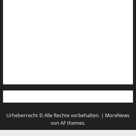
FIFA Fussball-Weltmeisterschaft 2026
Fußball-Bundesligatabelle
Impressum
Login
Register
Werbung schalten!
WhatsApp
Urheberrecht © Alle Rechte vorbehalten.
|
MoreNews
von AF themes.