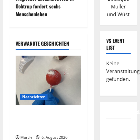
t
Ochtrup fordert sechs
Müller
Menschenleben
und Wüst
r
a
VS EVENT
VERWANDTE GESCHICHTEN
g
LIST
s
Keine
n
Veranstaltun
gefunden.
a
v
Nachrichten
i
Datenschutzerkl
Zollhunde entdeckten 9
Kilogramm Drogen bei
g
FIFA
einem 68-Jährigen
Fussball-
Martin
6. August 2026