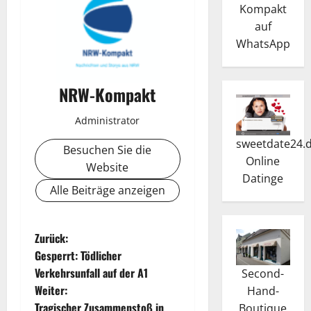
Kompakt
auf
WhatsApp
NRW-Kompakt
Administrator
sweetdate24.
Besuchen Sie die
Online
Website
Dating
e
Alle Beiträge anzeigen
B
Zurück:
Gesperrt: Tödlicher
e
Verkehrsunfall auf der A1
Second-
Weiter:
Hand-
i
Tragischer Zusammenstoß in
Boutique