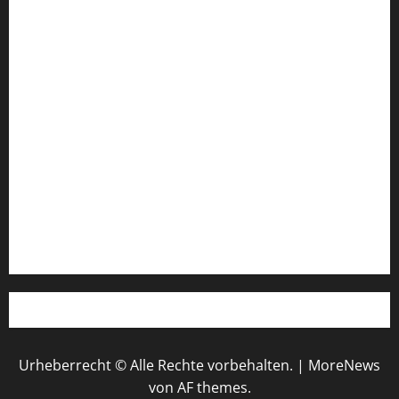
FIFA Fussball-Weltmeisterschaft 2026
Fußball-Bundesligatabelle
Impressum
Login
Register
Werbung schalten!
WhatsApp
Urheberrecht © Alle Rechte vorbehalten.
|
MoreNews
von AF themes.