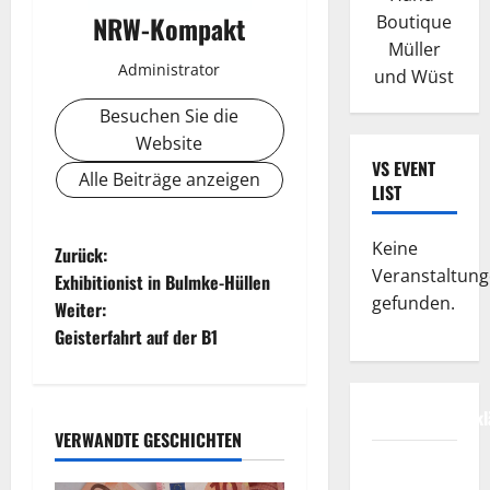
NRW-Kompakt
Boutique
Müller
Administrator
und Wüst
Besuchen Sie die
Website
VS EVENT
Alle Beiträge anzeigen
LIST
Keine
B
Zurück:
Veranstaltun
Exhibitionist in Bulmke-Hüllen
e
gefunden.
Weiter:
Geisterfahrt auf der B1
i
t
Datenschutzerkl
r
VERWANDTE GESCHICHTEN
FIFA
Fussball-