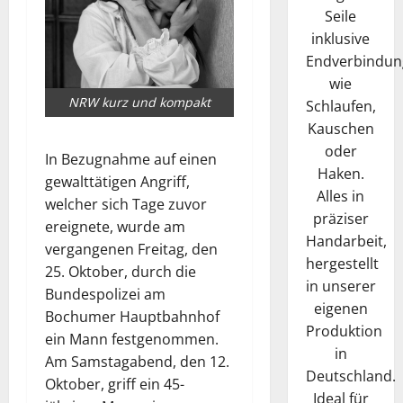
Seile
inklusive
Endverbindun
wie
NRW kurz und kompakt
Schlaufen,
Kauschen
oder
In Bezugnahme auf einen
Haken.
gewalttätigen Angriff,
Alles in
welcher sich Tage zuvor
präziser
ereignete, wurde am
Handarbeit,
vergangenen Freitag, den
hergestellt
25. Oktober, durch die
in unserer
Bundespolizei am
eigenen
Bochumer Hauptbahnhof
Produktion
ein Mann festgenommen.
in
Am Samstagabend, den 12.
Deutschland.
Oktober, griff ein 45-
Ideal für