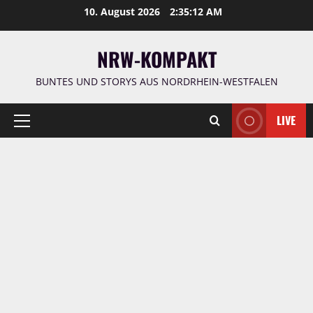
Zum
10. August 2026
2:35:13 AM
Inhalt
springen
NRW-KOMPAKT
BUNTES UND STORYS AUS NORDRHEIN-WESTFALEN
LIVE
Primäres
Menü