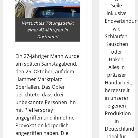
Seile
inklusive
Endverbindun
Versuchtes Tötungsdelikt
wie
einer 43-Jährigen in
Schlaufen,
Dortmund
Kauschen
oder
Ein 27-jähriger Mann wurde
Haken.
am späten Samstagabend,
Alles in
den 26. Oktober, auf dem
präziser
Hammer Marktplatz
Handarbeit,
überfallen. Das Opfer
hergestellt
berichtete, dass drei
in unserer
unbekannte Personen ihn
eigenen
mit Pfefferspray
Produktion
angegriffen und ihn ohne
in
Provokation körperlich
Deutschland.
angegriffen haben. Die
Ideal für