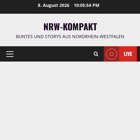
Zum
8. August 2026
10:05:55 PM
Inhalt
springen
NRW-KOMPAKT
BUNTES UND STORYS AUS NORDRHEIN-WESTFALEN
LIVE
Primäres
Menü