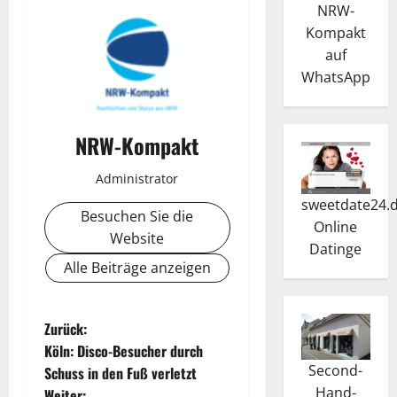
NRW-
Kompakt
auf
WhatsApp
NRW-Kompakt
Administrator
sweetdate24.
Besuchen Sie die
Online
Website
Dating
e
Alle Beiträge anzeigen
B
Zurück:
Köln: Disco-Besucher durch
e
Second-
Schuss in den Fuß verletzt
Hand-
Weiter: