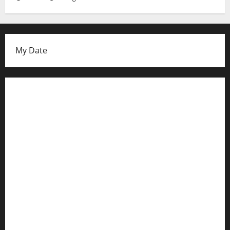
My Date
Datenschutzerklärung
FIFA Fussball-Weltmeisterschaft 2026
Fußball-Bundesligatabelle
Impressum
Login
Register
Werbung schalten!