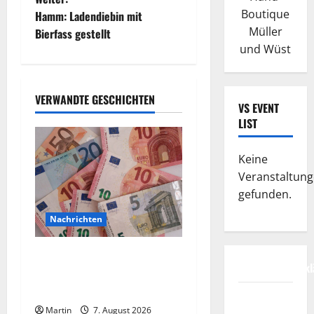
i
Boutique
Hamm: Ladendiebin mit
t
Müller
Bierfass gestellt
und Wüst
r
a
VERWANDTE GESCHICHTEN
VS EVENT
g
LIST
s
Keine
Veranstaltun
n
gefunden.
a
Nachrichten
v
Vorsicht: NRW wird von
i
Datenschutzerkl
Wechselgeldbetrügern
heimgesucht
FIFA
g
Martin
7. August 2026
Fussball-