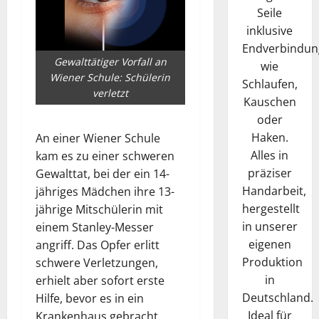
Seile
inklusive
Endverbindun
Gewalttätiger Vorfall an
wie
Wiener Schule: Schülerin
Schlaufen,
verletzt
Kauschen
oder
Haken.
An einer Wiener Schule
Alles in
kam es zu einer schweren
präziser
Gewalttat, bei der ein 14-
Handarbeit,
jähriges Mädchen ihre 13-
hergestellt
jährige Mitschülerin mit
in unserer
einem Stanley-Messer
eigenen
angriff. Das Opfer erlitt
Produktion
schwere Verletzungen,
in
erhielt aber sofort erste
Deutschland.
Hilfe, bevor es in ein
Ideal für
Krankenhaus gebracht