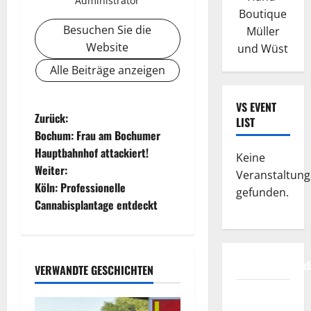
Administrator
Boutique
Besuchen Sie die
Müller
Website
und Wüst
Alle Beiträge anzeigen
VS EVENT
B
Zurück:
LIST
Bochum: Frau am Bochumer
e
Hauptbahnhof attackiert!
Keine
Weiter:
i
Veranstaltun
Köln: Professionelle
gefunden.
t
Cannabisplantage entdeckt
r
a
Datenschutzerkl
VERWANDTE GESCHICHTEN
g
FIFA
Fussball-