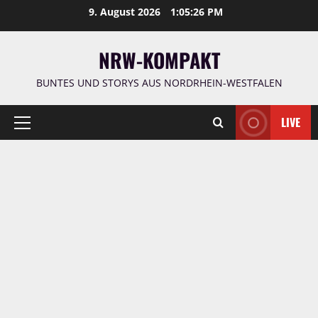
Zum
9. August 2026
1:05:27 PM
Inhalt
springen
NRW-KOMPAKT
BUNTES UND STORYS AUS NORDRHEIN-WESTFALEN
LIVE
Primäres
Menü