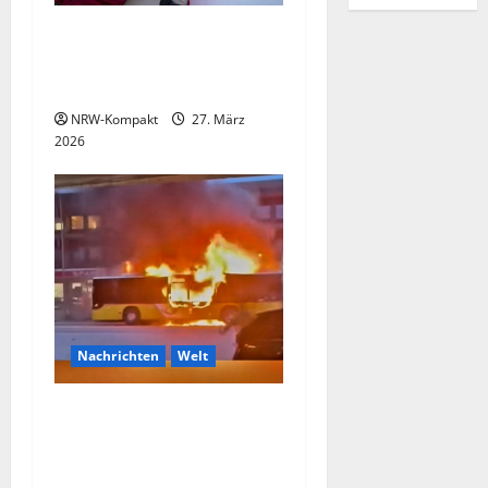
Völs: Siebenjährige wehrt
Entführungsversuch durch
Duo ab
NRW-Kompakt
27. März
2026
Nachrichten
Welt
Schweizer übergoss sich mit
Benzin und setzte Bus in
Flamme