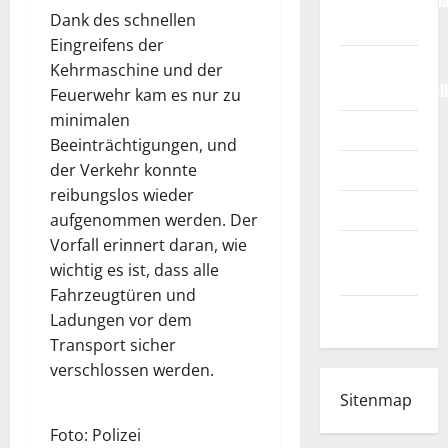
Weltmeisterscha
Dank des schnellen
2026
Eingreifens der
Fußball-
Kehrmaschine und der
Bundesligatabel
Feuerwehr kam es nur zu
minimalen
Impressum
Beeinträchtigungen, und
Login
der Verkehr konnte
reibungslos wieder
Register
aufgenommen werden. Der
Vorfall erinnert daran, wie
Werbung
wichtig es ist, dass alle
schalten!
Fahrzeugtüren und
WhatsApp
Ladungen vor dem
Transport sicher
verschlossen werden.
Sitenmap
Foto: Polizei