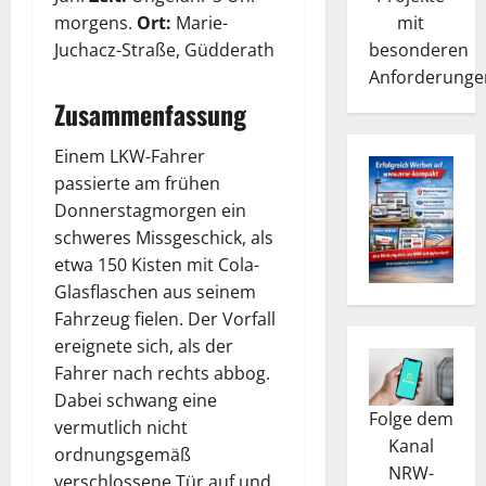
mit
morgens.
Ort:
Marie-
besonderen
Juchacz-Straße, Güdderath
Anforderunge
Zusammenfassung
Einem LKW-Fahrer
passierte am frühen
Donnerstagmorgen ein
schweres Missgeschick, als
etwa 150 Kisten mit Cola-
Glasflaschen aus seinem
Fahrzeug fielen. Der Vorfall
ereignete sich, als der
Fahrer nach rechts abbog.
Dabei schwang eine
Folge dem
vermutlich nicht
Kanal
ordnungsgemäß
NRW-
verschlossene Tür auf und