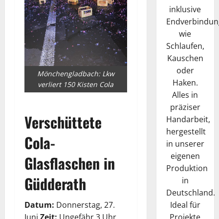
inklusive
Endverbindun
wie
Schlaufen,
Kauschen
oder
Mönchengladbach: Lkw
Haken.
verliert 150 Kisten Cola
Alles in
präziser
Verschüttete
Handarbeit,
hergestellt
Cola-
in unserer
eigenen
Glasflaschen in
Produktion
Güdderath
in
Deutschland.
Ideal für
Datum:
Donnerstag, 27.
Projekte
Juni
Zeit:
Ungefähr 3 Uhr