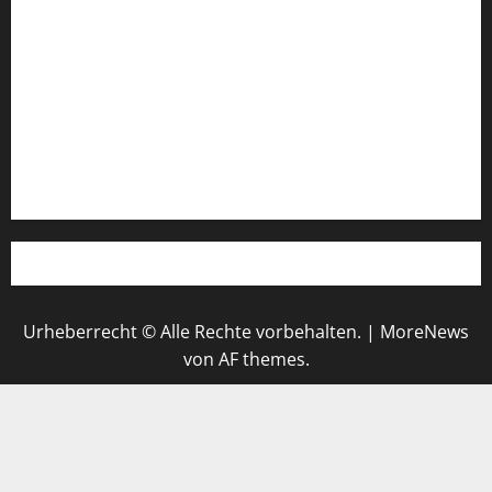
Impressum
Login
Register
Werbung schalten!
WhatsApp
Urheberrecht © Alle Rechte vorbehalten.
|
MoreNews
von AF themes.