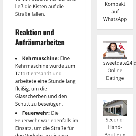
Kompakt
ließ die Kisten auf die
auf
Straße fallen.
WhatsApp
Reaktion und
Aufräumarbeiten
Kehrmaschine:
Eine
sweetdate24.
Kehrmaschine wurde zum
Online
Tatort entsandt und
Dating
e
arbeitete eine Stunde lang
fleißig, um die
Glasscherben und den
Schutt zu beseitigen.
Feuerwehr:
Die
Second-
Feuerwehr war ebenfalls im
Hand-
Einsatz, um die Straße für
Boutique
den Verkehr zu sichern.