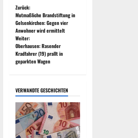
B
Zurück:
Mutmaßliche Brandstiftung in
e
Gelsenkirchen: Gegen vier
Anwohner wird ermittelt
i
Weiter:
t
Oberhausen: Rasender
Kradfahrer (19) prallt in
r
geparkten Wagen
a
g
VERWANDTE GESCHICHTEN
s
n
a