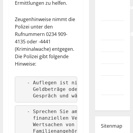
Ermittlungen zu helfen.
Weltmeisterscha
2026
Zeugenhinweise nimmt die
Fußball-
Polizei unter den
Bundesligatabel
Rufnummern 0234 909-
4135 oder -4441
Impressum
(Kriminalwache) entgegen.
Die Polizei gibt folgende
Login
Hinweise:
Register
Werbung
   - Auflegen ist nicht unhöflich! Die 
schalten!
     Geldbeträge oder Wertgegenstände b
     Gespräch und wählen Sie den Poliz
WhatsApp
   - Sprechen Sie am Telefon nie über I
     finanziellen Verhältnisse. Wenn ei
     Wertsachen von Ihnen fordert: Besp
Sitenmap
     Familienangehörigen oder Ihnen na