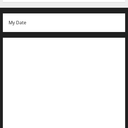
My Date
Datenschutzerklärung
FIFA Fussball-Weltmeisterschaft 2026
Fußball-Bundesligatabelle
Impressum
Login
Register
Werbung schalten!
WhatsApp