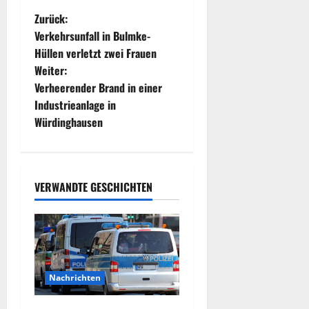
B
Zurück:
Verkehrsunfall in Bulmke-
e
Hüllen verletzt zwei Frauen
Weiter:
i
Verheerender Brand in einer
t
Industrieanlage in
Würdinghausen
r
a
VERWANDTE GESCHICHTEN
g
s
n
a
Nachrichten