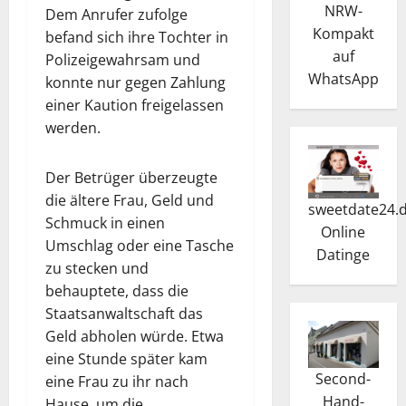
NRW-
Dem Anrufer zufolge
Kompakt
befand sich ihre Tochter in
auf
Polizeigewahrsam und
WhatsApp
konnte nur gegen Zahlung
einer Kaution freigelassen
werden.
Der Betrüger überzeugte
die ältere Frau, Geld und
sweetdate24.
Schmuck in einen
Online
Umschlag oder eine Tasche
Dating
e
zu stecken und
behauptete, dass die
Staatsanwaltschaft das
Geld abholen würde. Etwa
eine Stunde später kam
Second-
eine Frau zu ihr nach
Hand-
Hause, um die