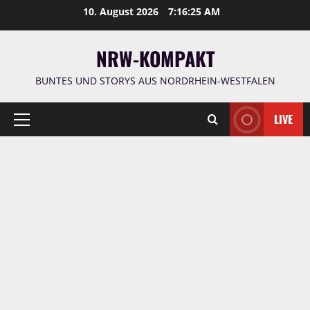
Zum
10. August 2026
7:16:26 AM
Inhalt
springen
NRW-KOMPAKT
BUNTES UND STORYS AUS NORDRHEIN-WESTFALEN
LIVE
Primäres
Menü