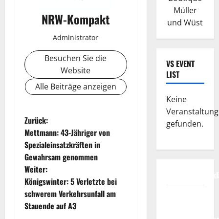
Müller
NRW-Kompakt
und Wüst
Administrator
Besuchen Sie die
VS EVENT
Website
LIST
Alle Beiträge anzeigen
Keine
Veranstaltun
B
Zurück:
gefunden.
Mettmann: 43-Jähriger von
e
Spezialeinsatzkräften in
Gewahrsam genommen
i
Weiter:
Datenschutzerkl
t
Königswinter: 5 Verletzte bei
schwerem Verkehrsunfall am
FIFA
r
Stauende auf A3
Fussball-