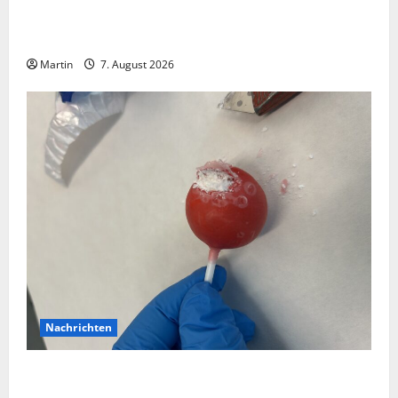
Bei einer Kollision zwischen zwei Straßenbahnen gab
es zahlreiche Verletzte
Martin
7. August 2026
Nachrichten
Zollhunde entdeckten 9 Kilogramm Drogen bei
einem 68-Jährigen