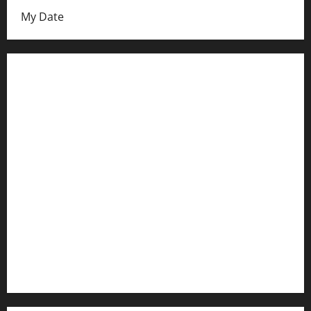
My Date
Datenschutzerklärung
FIFA Fussball-Weltmeisterschaft 2026
Fußball-Bundesligatabelle
Impressum
Login
Register
Werbung schalten!
WhatsApp