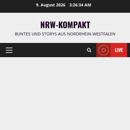
Zum
9. August 2026
3:26:35 AM
Inhalt
springen
NRW-KOMPAKT
BUNTES UND STORYS AUS NORDRHEIN-WESTFALEN
LIVE
Primäres
Menü