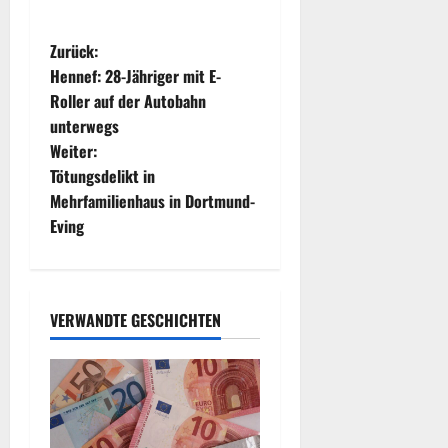
B
Zurück:
Hennef: 28-Jähriger mit E-
e
Roller auf der Autobahn
unterwegs
i
Weiter:
t
Tötungsdelikt in
Mehrfamilienhaus in Dortmund-
r
Eving
a
g
VERWANDTE GESCHICHTEN
s
n
a