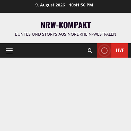
Zum
9. August 2026
10:41:58 PM
Inhalt
springen
NRW-KOMPAKT
BUNTES UND STORYS AUS NORDRHEIN-WESTFALEN
LIVE
Primäres
Menü