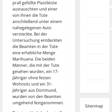
prall gefüllte Plastiktüte
Weltmeisterscha
austauschten und einer
2026
von ihnen die Tüte
anschließend unter einem
Fußball-
nahegelegenen Auto
Bundesligatabel
versteckte. Bei der
Impressum
Untersuchung entdeckten
die Beamten in der Tüte
Login
eine erhebliche Menge
Register
Marihuana. Die beiden
Männer, die mit der Tüte
Werbung
gesehen wurden, ein 17-
schalten!
Jähriger ohne festen
Wohnsitz und ein 31-
WhatsApp
Jähriger aus Dortmund,
wurden von den Beamten
umgehend festgenommen.
Sitenmap