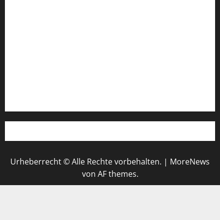
Impressum
Login
Register
Werbung schalten!
WhatsApp
Urheberrecht © Alle Rechte vorbehalten.
|
MoreNews
von AF themes.