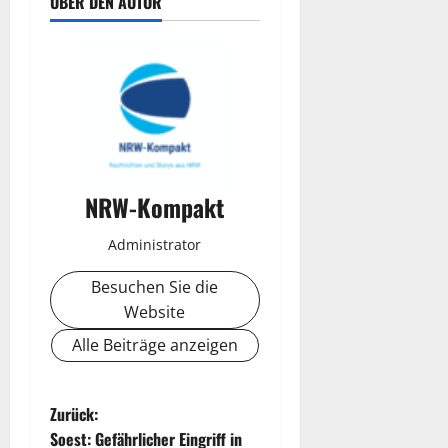
ÜBER DEN AUTOR
NRW-Kompakt
Administrator
Besuchen Sie die
Website
Alle Beiträge anzeigen
B
Zurück:
Soest: Gefährlicher Eingriff in