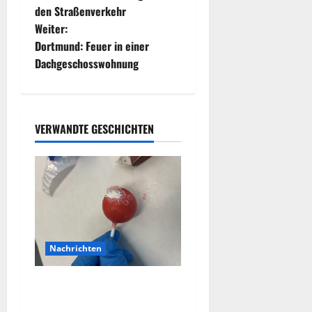
e
den Straßenverkehr
Weiter:
i
Dortmund: Feuer in einer
t
Dachgeschosswohnung
r
a
VERWANDTE GESCHICHTEN
g
s
n
a
Nachrichten
v
Zollhunde entdeckten 9
i
Kilogramm Drogen bei