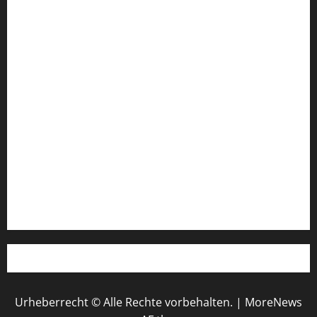
Datenschutzerklärung
FIFA Fussball-Weltmeisterschaft 2026
Fußball-Bundesligatabelle
Impressum
Login
Register
Werbung schalten!
WhatsApp
Urheberrecht © Alle Rechte vorbehalten.
|
MoreNews