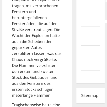
Weltmeisterscha
2026
tragen, mit zerbrochenen
Fenstern und
Fußball-
heruntergefallenen
Bundesligatabel
Fensterläden, die auf der
Straße verstreut lagen. Die
Impressum
Wucht der Explosion hatte
Login
auch die Scheiben der
geparkten Autos
Register
zersplittern lassen, was das
Werbung
Chaos noch vergrößerte.
schalten!
Die Flammen verzehrten
den ersten und zweiten
WhatsApp
Stock des Gebäudes, und
aus den Fenstern des
ersten Stocks schlugen
meterlange Flammen.
Sitenmap
Tragischerweise hatte eine