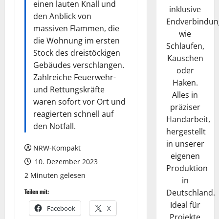
einen lauten Knall und
inklusive
den Anblick von
Endverbindun
massiven Flammen, die
wie
die Wohnung im ersten
Schlaufen,
Stock des dreistöckigen
Kauschen
Gebäudes verschlangen.
oder
Zahlreiche Feuerwehr-
Haken.
und Rettungskräfte
Alles in
waren sofort vor Ort und
präziser
reagierten schnell auf
Handarbeit,
den Notfall.
hergestellt
in unserer
NRW-Kompakt
eigenen
10. Dezember 2023
Produktion
2 Minuten gelesen
in
Deutschland.
Teilen mit:
Ideal für
Facebook
X
Projekte