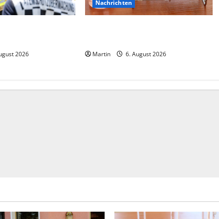
Nachrichten
 verursacht
Ahlen: Verdacht auf Gefahrstoff im
etzte
Einkaufszentrum
ugust 2026
Martin
6. August 2026