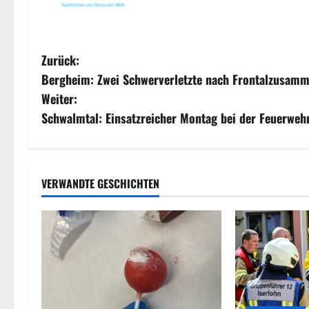
B
Zurück:
Bergheim: Zwei Schwerverletzte nach Frontalzusam
e
Weiter:
i
Schwalmtal: Einsatzreicher Montag bei der Feuerweh
t
r
VERWANDTE GESCHICHTEN
a
g
s
n