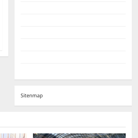
Fußball-Bundesligatabelle
Impressum
Login
Register
Werbung schalten!
WhatsApp
Sitenmap