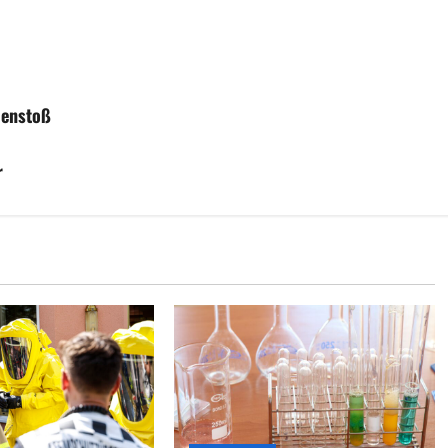
menstoß
r