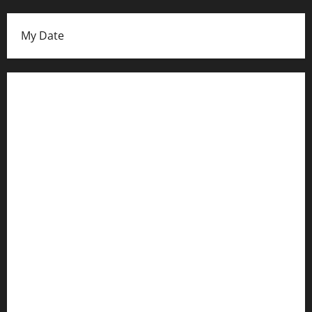
My Date
Datenschutzerklärung
FIFA Fussball-Weltmeisterschaft 2026
Fußball-Bundesligatabelle
Impressum
Login
Register
Werbung schalten!
WhatsApp