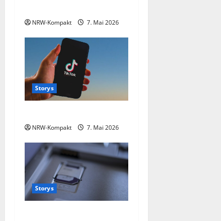
sich selbst abschafft!
g
NRW-Kompakt
7. Mai 2026
a
t
i
Storys
o
TikTok Deutschland
n
NRW-Kompakt
7. Mai 2026
Storys
Die Abo-Kostenfalle: