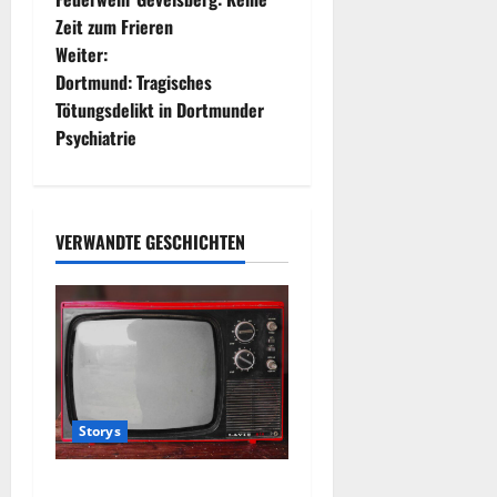
e
Zeit zum Frieren
Weiter:
i
Dortmund: Tragisches
t
Tötungsdelikt in Dortmunder
Psychiatrie
r
a
VERWANDTE GESCHICHTEN
g
s
n
a
v
Storys
i
Wie das deutsche Fernsehen