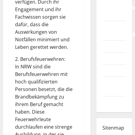
verfügen. Durch ihr
Weltmeisterscha
Engagement und ihr
2026
Fachwissen sorgen sie
dafür, dass die
Fußball-
Auswirkungen von
Bundesligatabel
Notfällen minimiert und
Impressum
Leben gerettet werden.
Login
2. Berufsfeuerwehren:
In NRW sind die
Register
Berufsfeuerwehren mit
hoch qualifizierten
Werbung
Personen besetzt, die die
schalten!
Brandbekämpfung zu
WhatsApp
ihrem Beruf gemacht
haben. Diese
Feuerwehrleute
durchlaufen eine strenge
Sitenmap
Ausbildung, in der sie