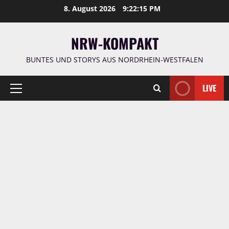
Zum
8. August 2026
9:22:17 PM
Inhalt
springen
NRW-KOMPAKT
BUNTES UND STORYS AUS NORDRHEIN-WESTFALEN
LIVE
Primäres
Menü