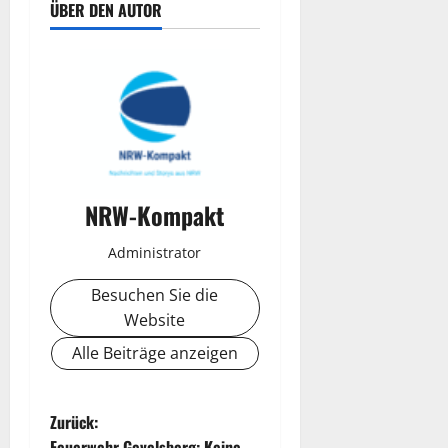
ÜBER DEN AUTOR
NRW-Kompakt
Administrator
Besuchen Sie die
Website
Alle Beiträge anzeigen
B
Zurück:
Feuerwehr Gevelsberg: Keine