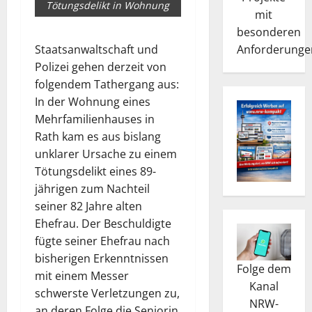
Tötungsdelikt in Wohnung
mit
besonderen
Anforderunge
Staatsanwaltschaft und
Polizei gehen derzeit von
folgendem Tathergang aus:
In der Wohnung eines
Mehrfamilienhauses in
Rath kam es aus bislang
unklarer Ursache zu einem
Tötungsdelikt eines 89-
jährigen zum Nachteil
seiner 82 Jahre alten
Ehefrau. Der Beschuldigte
fügte seiner Ehefrau nach
bisherigen Erkenntnissen
Folge dem
mit einem Messer
Kanal
schwerste Verletzungen zu,
NRW-
an deren Folge die Seniorin