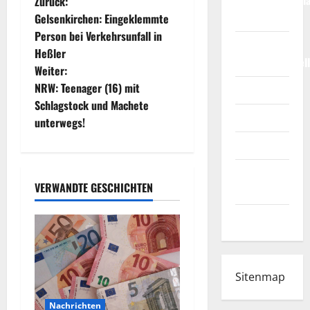
B
Weltmeisterscha
Zurück:
2026
Gelsenkirchen: Eingeklemmte
e
Person bei Verkehrsunfall in
Fußball-
Heßler
i
Bundesligatabel
Weiter:
t
NRW: Teenager (16) mit
Impressum
Schlagstock und Machete
r
Login
unterwegs!
a
Register
Werbung
g
VERWANDTE GESCHICHTEN
schalten!
s
WhatsApp
n
a
Sitenmap
v
Nachrichten