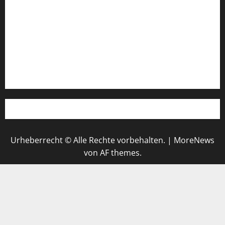
Login
Register
Werbung schalten!
WhatsApp
Urheberrecht © Alle Rechte vorbehalten.
|
MoreNews
von AF themes.