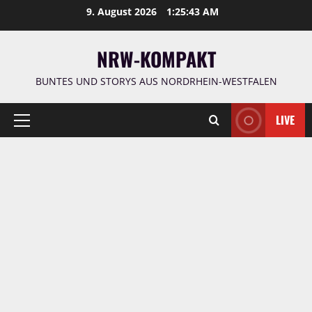
Zum
9. August 2026
1:25:44 AM
Inhalt
springen
NRW-KOMPAKT
BUNTES UND STORYS AUS NORDRHEIN-WESTFALEN
LIVE
Primäres
Menü