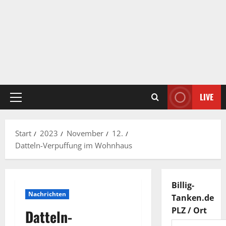
LIVE
Primäres
Menü
Start
2023
November
12.
Datteln-Verpuffung im Wohnhaus
Billig-
Nachrichten
Tanken.de
PLZ / Ort
Datteln-