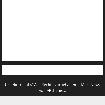
Fußball-Bundesligatabelle
Impressum
Login
Register
Werbung schalten!
WhatsApp
Urheberrecht © Alle Rechte vorbehalten.
|
MoreNews
von AF themes.