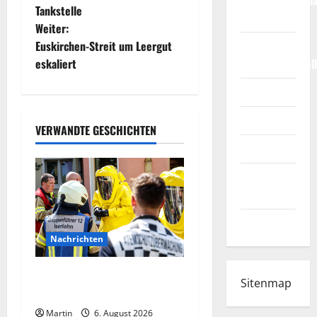
Weltmeisterscha
e
Tankstelle
2026
Weiter:
i
Fußball-
Euskirchen-Streit um Leergut
t
Bundesligatabel
eskaliert
Impressum
r
Login
a
VERWANDTE GESCHICHTEN
Register
g
Werbung
s
schalten!
n
WhatsApp
a
Nachrichten
v
Ammoniakleck verursacht
Sitenmap
zahlreiche Verletzte
i
Martin
6. August 2026