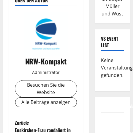
ÜBER DEN AUTOR
Müller
und Wüst
VS EVENT
LIST
NRW-Kompakt
Keine
Veranstaltun
Administrator
gefunden.
Besuchen Sie die
Website
Alle Beiträge anzeigen
Datenschutzerkl
FIFA
B
Zurück:
Fussball-
Euskirchen-Frau randaliert in