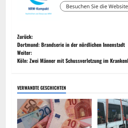
Besuchen Sie die Website
B
Zurück:
Dortmund: Brandserie in der nördlichen Innenstadt
e
Weiter:
i
Köln: Zwei Männer mit Schussverletzung im Kranken
t
r
VERWANDTE GESCHICHTEN
a
g
s