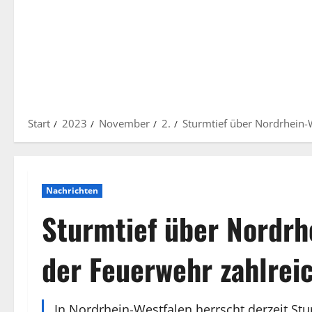
Start
2023
November
2.
Sturmtief über Nordrhein-W
Nachrichten
Sturmtief über Nordrh
der Feuerwehr zahlreic
In Nordrhein-Westfalen herrscht derzeit S