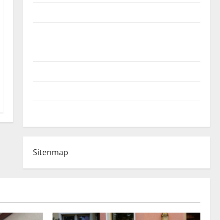
Fußball-Bundesligatabelle
Impressum
Login
Register
Werbung schalten!
WhatsApp
Sitenmap