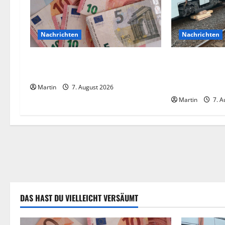
n
a
Nachrichten
Nachrichten
v
Vorsicht: NRW wird von
Bei einer Koll
i
Wechselgeldbetrügern heimgesucht
Straßenbahnen
Verletzte
Martin
7. August 2026
g
Martin
7. A
a
t
i
o
n
DAS HAST DU VIELLEICHT VERSÄUMT