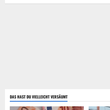
t
i
o
n
DAS HAST DU VIELLEICHT VERSÄUMT