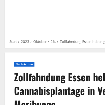
Start
2023
Oktober
26.
Zollfahndung Essen heben g
Nachrichten
Zollfahndung Essen he
Cannabisplantage in V
Marihuana