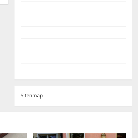
Fußball-Bundesligatabelle
Impressum
Login
Register
Werbung schalten!
WhatsApp
Sitenmap