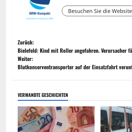
Besuchen Sie die Website
B
Zurück:
Bielefeld: Kind mit Roller angefahren. Verursacher f
e
Weiter:
i
Blutkonserventransporter auf der Einsatzfahrt verunf
t
r
VERWANDTE GESCHICHTEN
a
g
s