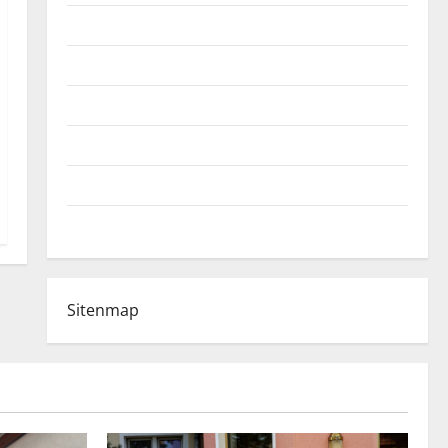
Fußball-Bundesligatabelle
Impressum
Login
Register
Werbung schalten!
WhatsApp
Sitenmap