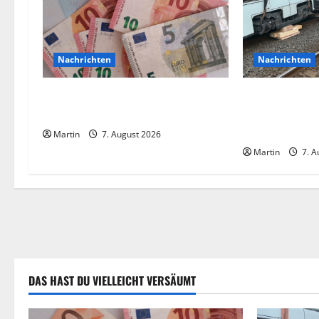
n
a
Nachrichten
Nachrichten
v
Vorsicht: NRW wird von
Bei einer Koll
i
Wechselgeldbetrügern heimgesucht
Straßenbahnen
Verletzte
Martin
7. August 2026
g
Martin
7. A
a
t
i
o
DAS HAST DU VIELLEICHT VERSÄUMT
n