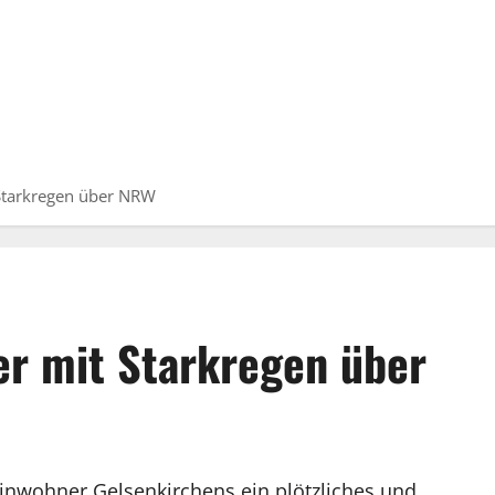
 Starkregen über NRW
er mit Starkregen über
inwohner Gelsenkirchens ein plötzliches und