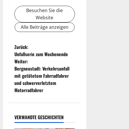
Besuchen Sie die
Website
Alle Beiträge anzeigen
B
Zurück:
Unfallserie zum Wochenende
e
Weiter:
Bergneustadt: Verkehrsunfall
i
mit getötetem Fahrradfahrer
t
und schwerverletztem
Motorradfahrer
r
a
VERWANDTE GESCHICHTEN
g