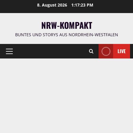
Zum
8. August 2026
1:17:24 PM
Inhalt
springen
NRW-KOMPAKT
BUNTES UND STORYS AUS NORDRHEIN-WESTFALEN
LIVE
Primäres
Menü