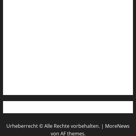
FIFA Fussball-Weltmeisterschaft 2026
Fußball-Bundesligatabelle
Impressum
Login
Register
Werbung schalten!
WhatsApp
Urheberrecht © Alle Rechte vorbehalten.
|
MoreNews
von AF themes.