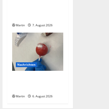
Bei einer Kollision zwischen
zwei Straßenbahnen gab es
zahlreiche Verletzte
Martin
7. August 2026
Nachrichten
Zollhunde entdeckten 9
Kilogramm Drogen bei
einem 68-Jährigen
Martin
6. August 2026