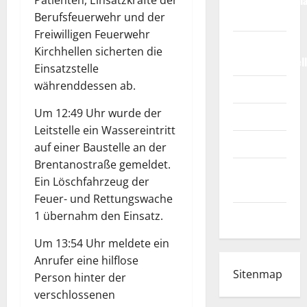
Weltmeisterscha
Patienten, Einsatzkräfte der
2026
Berufsfeuerwehr und der
Freiwilligen Feuerwehr
Fußball-
Kirchhellen sicherten die
Bundesligatabel
Einsatzstelle
währenddessen ab.
Impressum
Um 12:49 Uhr wurde der
Login
Leitstelle ein Wassereintritt
Register
auf einer Baustelle an der
Brentanostraße gemeldet.
Werbung
Ein Löschfahrzeug der
schalten!
Feuer- und Rettungswache
WhatsApp
1 übernahm den Einsatz.
Um 13:54 Uhr meldete ein
Anrufer eine hilflose
Sitenmap
Person hinter der
verschlossenen