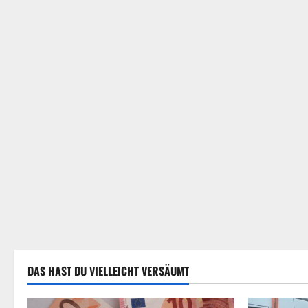
i
o
n
DAS HAST DU VIELLEICHT VERSÄUMT