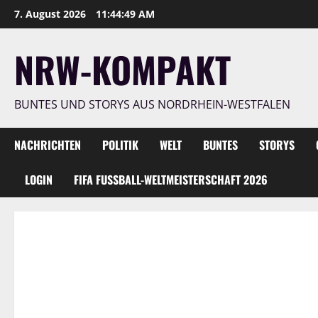
Zum
7. August 2026
11:44:51 AM
Inhalt
springen
NRW-KOMPAKT
BUNTES UND STORYS AUS NORDRHEIN-WESTFALEN
NACHRICHTEN
POLITIK
WELT
BUNTES
STORYS
LOGIN
FIFA FUSSBALL-WELTMEISTERSCHAFT 2026