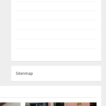
Fußball-Bundesligatabelle
Impressum
Login
Register
Werbung schalten!
WhatsApp
Sitenmap