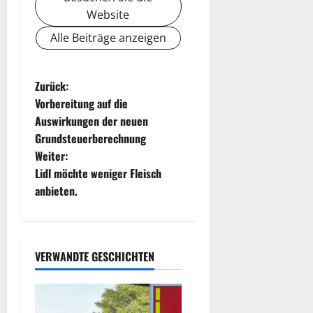
Website
Alle Beiträge anzeigen
B
Zurück:
Vorbereitung auf die
e
Auswirkungen der neuen
Grundsteuerberechnung
i
Weiter:
t
Lidl möchte weniger Fleisch
anbieten.
r
a
VERWANDTE GESCHICHTEN
g
s