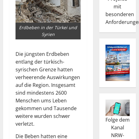
mit
besonderen
Anforderunge
Erdbeben in der Türkei und
Syrien
Die jüngsten Erdbeben
entlang der türkisch-
syrischen Grenze hatten
verheerende Auswirkungen
auf die Region. Insgesamt
sind mindestens 2600
Menschen ums Leben
gekommen und Tausende
weitere wurden schwer
Folge dem
verletzt.
Kanal
NRW-
Die Beben hatten eine