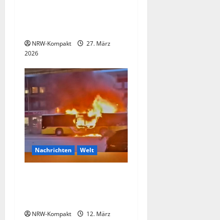
Völs: Siebenjährige wehrt
Entführungsversuch durch
Duo ab
NRW-Kompakt
27. März
2026
Nachrichten
Welt
Schweizer übergoss sich mit
Benzin und setzte Bus in
Flamme
NRW-Kompakt
12. März