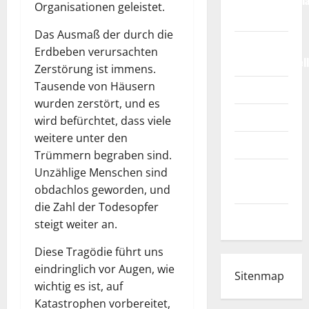
Weltmeisterscha
Organisationen geleistet.
2026
Das Ausmaß der durch die
Fußball-
Erdbeben verursachten
Bundesligatabel
Zerstörung ist immens.
Tausende von Häusern
Impressum
wurden zerstört, und es
Login
wird befürchtet, dass viele
weitere unter den
Register
Trümmern begraben sind.
Werbung
Unzählige Menschen sind
schalten!
obdachlos geworden, und
die Zahl der Todesopfer
WhatsApp
steigt weiter an.
Diese Tragödie führt uns
eindringlich vor Augen, wie
Sitenmap
wichtig es ist, auf
Katastrophen vorbereitet,