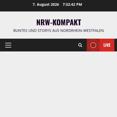
Zum
7. August 2026
7:32:43 PM
Inhalt
springen
NRW-KOMPAKT
BUNTES UND STORYS AUS NORDRHEIN-WESTFALEN
LIVE
Primäres
Menü